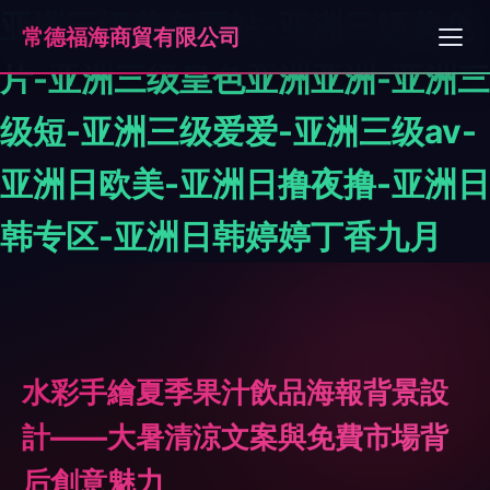
亚洲三级黄色网站-亚洲三级黄色
常德福海商貿有限公司
片-亚洲三级皇色亚洲亚洲-亚洲三
级短-亚洲三级爱爱-亚洲三级av-
亚洲日欧美-亚洲日撸夜撸-亚洲日
韩专区-亚洲日韩婷婷丁香九月
水彩手繪夏季果汁飲品海報背景設
計——大暑清涼文案與免費市場背
后創意魅力