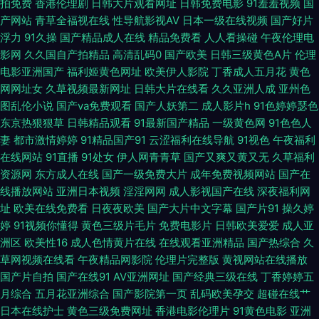
拍免费
香港伦理剧
日韩大片观看网址
日韩免费电影
91羞羞视频
国
频 成人免费看在线A区 伊人在线视频观看五区 黑丝美女老师搞基 综合另类x
产网站
青草全福视在线
性导航影视AV
日本一级在线视频
国产好片
浮力
91久操
国产精品成人在线
精品免费看
人人看操碰
午夜伦理电
国产少妇人妻在线 日韩欲欲网 麻豆国产精品久久天堂 欧美在线一区啊v 麻豆
影网
久久国自产拍精品
高清乱码0
国产欧美
日韩三级黄色A片
伦理
电影亚洲国产
福利姬黄色网址
欧美伊人影院
丁香成人五月花
黄色
一区 探花极品 狼人AV最新 一级视频在线观看 婷婷福利精品导航 岛国电影导
网网址女
久草视频最新网址
日韩大片在线看
久久亚洲人成
亚州色
图乱伦小说
国产va免费观看
国产人妖第二
成人影片h
91色婷婷瑟色
航 色婷婷精久久国产精品 色情92 五月天色中色剧场 91原视频 国产精品成人
东京热狠狠草
日韩精品观看
91最新国产精品
一级黄色网
91色色人
妻
都市激情婷婷
91精品国产91
云涩福利在线导航
91视色
午夜福利
久久A级 免费网站簧片 国产欧美日韩大片 黄色片导航 AV超碰导航 传媒精品
在线网站
91直播
91处女
伊人网青青草
国产又爽又黄又无
久草福利
资源网
东方成人在线
国产一级免费大片
成年免费视频网站
国产在
国产网站 国产精品一二区 狠狠久久伊人 欧美激情内射一区二区 美女色色78
线播放网站
亚洲日本视频
淫淫网网
成人影视国产在线
深夜福利网
址
欧美在线免费看
日夜夜欧美
国产大片中文字幕
国产片91
操久婷
人人插人人操 中文字幕黄色 国产自拍精品黑料 九1免费在线看 亚州第一夜
婷
91视频你懂得
黄色三级片毛片
免费电影片
日韩欧美爱爱
成人亚
洲区
欧美性16
成人色情黄片在线
在线观看亚洲精品
国产热综合
久
国产激情春色 蜜语AV成人 bt资源站 男人的天堂2016 在线伊人网av 不卡手
草网视频在线看
午夜精品网影院
伦理片完整版
黄视网站在线播放
国产片自拍
国产在线91
AV亚洲网址
国产经典三级在线
丁香婷婷五
月综合
五月花亚洲综合
国产影院第一页
乱码欧美孕交
超碰在线艹
机av 日韩婷婷网 在线国产探花 操碰99 男女簧片网站 日本精品九 免费电影
日本在线护士
黄色三级免费网址
香港电影伦理片
91黄色电影
亚洲