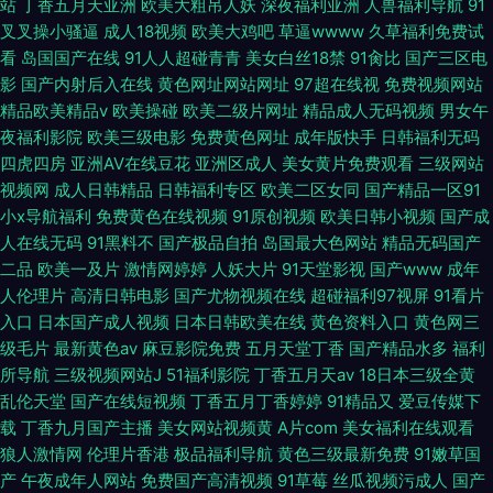
站
丁香五月天亚洲
欧美大粗吊人妖
深夜福利亚洲
人兽福利导航
91
叉叉操小骚逼
成人18视频
欧美大鸡吧
草逼wwww
久草福利免费试
看
岛国国产在线
91人人超碰青青
美女白丝18禁
91肏比
国产三区电
影
国产内射后入在线
黄色网址网站网址
97超在线视
免费视频网站
精品欧美精品v
欧美操碰
欧美二级片网址
精品成人无码视频
男女午
夜福利影院
欧美三级电影
免费黄色网址
成年版快手
日韩福利无码
四虎四房
亚洲AV在线豆花
亚洲区成人
美女黄片免费观看
三级网站
视频网
成人日韩精品
日韩福利专区
欧美二区女同
国产精品一区91
小x导航福利
免费黄色在线视频
91原创视频
欧美日韩小视频
国产成
人在线无码
91黑料不
国产极品自拍
岛国最大色网站
精品无码国产
二品
欧美一及片
激情网婷婷
人妖大片
91天堂影视
国产www
成年
人伦理片
高清日韩电影
国产尤物视频在线
超碰福利97视屏
91看片
入口
日本国产成人视频
日本日韩欧美在线
黄色资料入口
黄色网三
级毛片
最新黄色av
麻豆影院免费
五月天堂丁香
国产精品水多
福利
所导航
三级视频网站J
51福利影院
丁香五月天av
18日本三级全黄
乱伦天堂
国产在线短视频
丁香五月丁香婷婷
91精品又
爱豆传媒下
载
丁香九月国产主播
美女网站视频黄
A片com
美女福利在线观看
狼人激情网
伦理片香港
极品福利导航
黄色三级最新免费
91嫩草国
产
午夜成年人网站
免费国产高清视频
91草莓
丝瓜视频污成人
国产