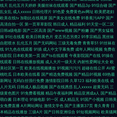
线天
乱伦五月天婷婷
美腿丝袜在线观看
国产精品3p
91综合碰
国产
乱女乱
成人xxxxx
日韩伦理片
91色爱
免费黄色av网址
欧美肥老妇
欧美在线tv
加勒比在线视屏
国产美女在线免费
91香蕉污APP
国产
高清自拍一区
第一页草草影院
韩日成人
精品福利
91天堂一区二区
日韩a级电影
国产二区高清
国产www视频
国产粉嫩
国产男女猛视
频
91社在线看
欧美日韩黄色片
变态另态另类2
91李宗精品
黑丝袜
自慰喷水
乱伦五月
国产无码网站
三级无毒免费
青青草51
91丝袜在
线
91九色在线观看
91插
成人中文字幕免费
成年人网站视频
免费在
线影院
日本欧美第一页
国产ts在线观看
午夜影院国产在线
91操在
线观看
日韩在线播放视频
成人大片一级天天
内射性爱网址大全
欧
美社区第一页
欧美在线视频播放
91视频污污污
超碰在线公开
AV蜜
桃吃瓜
日本欧美在线看
国产精选免费视频
国产精品91视频
69热最
新网址
无码白丝强行免费
激情影院日韩
久草123
福利欧美在线
成
人片无码
日韩成人极品视频
国产在线诱惑
乱人xxxxx
超黄无码
三
级黄色图片
91免费看视频
精品午夜福利网
精品亚洲成a人
国产精品
萌白酱
日本理论
91操电影
91一区
成人精品无
91国产小视频
日韩美
女免费直播
A片网站网址
激情文学色
国产主播第37页
青久青青
日
本精品在线播放
三级A片
国产日韩亚洲综合
91短视频网站
欧美骚网