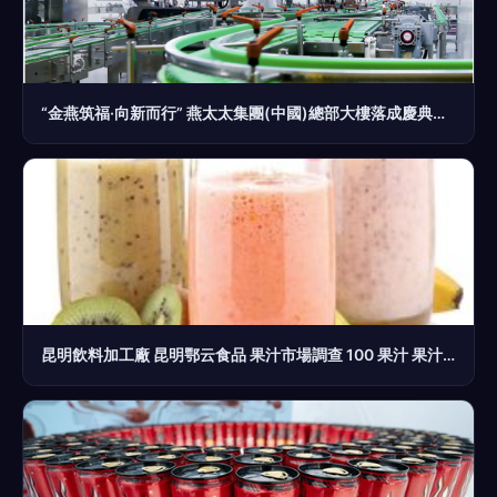
“金燕筑福·向新而行” 燕太太集團(中國)總部大樓落成慶典圓滿舉辦
昆明飲料加工廠 昆明鄂云食品 果汁市場調查 100 果汁 果汁飲料 果味飲料區別何在