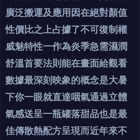
廣泛搬運及應用因在絕對顏值
性價比之上占據了不可復制權
威魅特性一作為炎季急需濕潤
舒溫首要法則能在畫面給觀看
數據最深刻映象的概念是大暑
下你一眼就直達咽氣通過立體
氣感送呈一瓶罐落甜品也是最
佳傳散熱配方呈現而近年來不