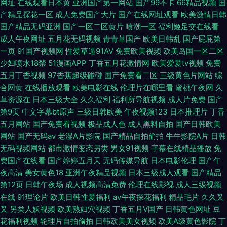
网址
在线观看日本黄
亚洲国产第一网站
国产99不卡
66精品视频
国
产精品探花一区
成人免费国产大片
国产在线网址观看
欧美激情日韩
国产精品无码亚洲
国产一区二区黄片
喷潮一区
福利姬足交在线看
成人午夜网址
五月花无码视频
青青草国产
欧美日韩乱
国产屁屁第
一页
91国产视频网
性爱草逼91AV
免费欧美视频
欧美岛国一区二区
少妇喷水18禁
51漫画APP
丁香五月花激情网
欧美爱爱tv视频
免费
五月丁香视频
97香蕉超级碰碰
国产免费看二区
三级黄色片网站
综
合网黄
在线播放观看
欧美电影在线
伦理片在哪里看
蜜桃午夜网
久
草资源在
日本三级大全
久久福利
福利所导航视频
成人片免费
国产
第9页
中文字幕bt原声
三级日韩欧美
午夜视频123
日本推理片
丁香
五月网站
国产免费看视频
极品成人色
成人黑料自拍
国产日韩欧美
网站
国产无码av
老湿A片影院
国产精品自拍偷拍
牛牛影院A片
日韩
无码视频网站
都市激情变态另类
男女91视频
字幕在线精品播放
免
费国产在线看
国产婷婷五月天
无码传媒导航
日本电影伦理
国产午
夜高清
美女黄色18
亚洲午夜精品视频
日本三级成人观看
国产精品
第12页
日韩午夜场
成人视频高清免费
伦理在线影视
成人三级视频
在线
91理论片
欧美日韩性爱福利
av午夜探花福利
精品毛片
久久叉
叉
另类人妖视频
欧美熟妇穴视频
丁香五月V国产
日韩黄色网址
豆
花福利视频
轮理片自拍偷拍
日韩欧美美女视频
欧美A级黄色影院
丁