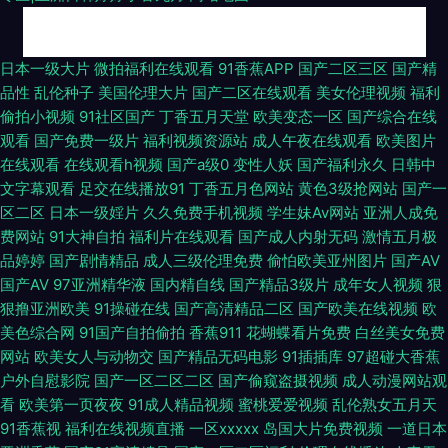
老司机精品在线观看 国产成人精品999 狼友福利小视频在线 婷婷一区二区视
日本一级大片
微拍福利在线观看
91香蕉APP
国产二区三区
国产精
品性
乱伦种子
美国伦理大片
国产二区在线观看
美女伦理视频
福利
频 美女内射白浆 日本观看片a免费观看 五月丁香综合网 一起色TV 香蕉av网
偷拍小视频
91社区国产
丁香五月天堂
欧美变态一区
国产综合在线
观看
国产免费一级片
福利视频资源站
成人午夜在线观看
欧美图片
站 亚洲伊人网站 九一电影干逼 熟女AV海角社区 成人网站1区 欧美性爱色域
在线观看
在线观看h视频
国产a级0
变性人妖
国产福利永久
日韩中
文字幕观看
足交在线播放91
丁香五月色网站
黄色3级抢网站
国产一
网 在线视频精品 青青草肏屄视频 探花精选免费看 日韩成人精品网站 在线免
区二区
日本一级婬片
久久免费手机视频
学生妹Av网站
亚洲人成免
费网站
91大神自拍
福利片在线观看
国产成人内射无码
激情五月极
费电影天堂 一区福利视频导航 亚洲人妖无码 99草国产在线 精品成人无码专
品婷婷
国产剧情精品
成人三级伦理免费
偷怕欧美亚州图片
国产AV
国产AV
97亚洲精华液
国内精自线
国产精品3级片
成年女人视频
狠
区 国产亚洲一黄 国产精品自拍三级在线 美女丝袜彼干AV 国产地址一 香蕉视
狠撸亚洲欧美
91操碰在线
国产高清精品二区
国产欧美在线视频
欧
美色综合网
91国产自拍偷拍
香蕉911
花蝴蝶看片免费
白丝美女免费
频下载APP 在线播放91 91Prom逼 亚洲色图国产成人综合 97超碰人人在线
网站
欧美女人与动物交
国产精品无码电影
91插插库
97超碰大香蕉
户外自慰影院
国产一区二区二区
国产偷窥盗摄视频
成人动漫网站观
看
欧美第一页夜夜
91成人精品视频
蜜桃爱爱视频
乱伦熟女五月天
91路ncom av久久网站 第一富利导航大全 91看片婬黄大片软件 在线观看青
91香蕉视
福利在线视频直播
一区xxxxx
岛国大片免费视频
一道日本