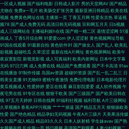
一区成人视频
国产福利电影
日韩成人影片
男的天堂网AV
国产精品
下载迅雷下载 午夜成人女优欧美 亚洲欧美另类人妖 91激情91激情 亚洲探花
尤物在
免费a一毛片
欧美肠交扩张另类
最新亚洲日韩精品
欧美在线
视频
免费黄色网址在线
主播第一页
丁香五月网
性爱东京热
草逼视
国产精品久久撸 91传媒在线免费看 香蕉视频A 免费电影网站大全 浮力影院
频78
国产成人免费无码
高清日韩无码视频
宗和网五月天
日b视频
成人三级网站在
主播福利姬h在线
国产精一精二区
基情涩涩网
51漫
艹艹 日韩你懂得 超碰欧美另类 国产激情tv 亚洲激情性爱 国产精品自拍区 免
画成人
丁香5月综合网
91爱爱com
伊人涩涩射
黄色视频网址导航
91国在线观看
91最新自拍
黄色软件91
国产操女人
国产乱人
欧美乱
费h日韩欧美 九一免费网站 亚洲无码蜜桃 亚欧在线看片 51私拍网 俺去也激
欲视频
超碰吃瓜
久草涩涩
最新在线A片网址
黄色视屏网站
欧美午
夜寂寞影院
新视觉影视
成人写真福利
欧美内射网址
日本中文字幕
情 91香蕉婷婷 天天草国产一区视频 97午夜剧场 日韩精品插久久 浮力欧美第
无码
97日穴网
成人免费在线
精品国产免费观看
国产不卡高清
91av
在线播放
91制作传媒
岛国av资源
超碰91资源
国产乱一乱二乱三
日
一页 天堂草在线一二久 欧美性爱综合久久 亚洲AV鲁丝 91观看在线 男人天堂
韩美女直播
91尤物69
蜜桃午夜激情
免费伦理电影
日本电影伦理片
黄瓜视频成人
性爱婷婷
爱豆在线看
麻豆影院爱爱
成人软件视频
午
综合网 wwww污 蜜臀在线综合第八页 不卡三级片 女优后入 五月亭久久 99
夜宅男在线
91专区在线
狠狠干欧美
国产三级国产
国产欧美日韩在
线
97五月天婷婷
日韩在线网
91福利社视频
福利导航
A片三级网站
天天综合 精品久久夜夜 97欧美理论件 国产第2页 萌白酱白虎自慰喷水 www
久草视频8
香蕉APP污视频
艹艹艹插逼
国产精品五月天
狠狠操欧美
性爱
国产绝色精品
精品孕妇无码视频
午夜A片三级片
天美果冻传媒
艹 黄色片黑丝 狼友色图 av激情黄亚洲 韩国三级不卡 午夜羞羞视频神马影院
久久国产成人精品
精品93久久久
日本人妖射精
学生妹avav
国产熟
女视频在线
乱伦第一页
韩日视频
高清国产剧观看
人妻少妇视频二