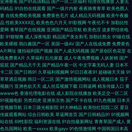
亚洲香蕉
国产91高清精品
国产一区二区福利
伦理在线播放
人妻无
草啪啪啪 韩国午夜探花 91素人约在线 国产精品视频有限公司 丝足福利影院
码精品
91自拍在线观看
国产一级片内射
夜夜骑青青草
欧美色图人
妻
在线免费欧美视频
免费黄色毛片
成人精品无码视频
欧美午夜极
99艹99艹 在线亚洲综合 午夜爽爽影院 午夜wwwwww 日韩伦理片一二三四
品
性欧美ⅩⅩⅩⅩ乱
欧美色色六月天
91影视网
午夜伦不卡
加勒比性
爱网
青草国产在线视频
亚洲国产精品导航
欧美色淫
波多野结依电
五 韩国日本a级片 欧美福利一区 熟妇丝袜在线 超碰老司机 绿巨人视频 欧美
影
91狠狠撸
成人深夜电影
精品国产美女剃毛
加勒比熟女
91碰在线
欧美裸模
萌白酱国产一区
美国一级AV
国产人在线成免费
免费黄色
韩日久久 欧美日韩肏屄 黄色感网站入口打开 欧美人妖色 免费国产三级片 国
A片网址
微拍福利国产视频
国产人成无码视频
国产原创区色花堂
在
线免费黄A片
久草福利
乱伦家庭
成人午夜免费视频
人妖射精
国产
产男女日逼免费看 国产亚洲欧美精品播放 97婷婷色色网 波多野吉衣Av 成人
屁屁
国产精品天干天
国产精品午夜一区
中文字幕无码人妻
日本不
卡二区
国产日韩91
久草福利视频网
91日日夜夜91
超碰碰天天操
91
精品图片 午夜男人网 91白丝国产 视频日韩 亚洲欧美国产另类 简单的圆脸女
草草酒店视频
韩日一区二区
国产激情视频网站
成人视频日本
茄子
视频污
亚洲色欲天天
成人丝瓜视频下载
日韩逼网
精东传媒入口
黄
生短发发型设计 丝袜视频 韩日无码视频 成人视品 久久香蕉伊人 欧美精品久
wwww色
香港伦理电影在线
成人影院在线播放
欧美足交一区二区
91视频电影
另类四虎
亚洲东京热
国产不卡在线
91九色视频
日本天
久爆乳 国产91看 老湿机福利电影 欧美日韩混合无码 操碰国产 福利视频国产
堂视频导航
日本三级光棍影院
91大神精品
欧美怡红院院二区
爱豆
传媒观看网站
综合日韩欧美
草逼网首页
国产日韩精品91
91视频网
99 精品在线播放视频 青青草五月份天 97性交 东方四虎AV爱 日韩sss 白丝暴
站在线
69性影院
福利资源在线
91自拍最新网址
青青草国产成人
黄
色岛国网站
欧美一xxxxx
欧美gayv
91色情激情网
中国韩国日本高