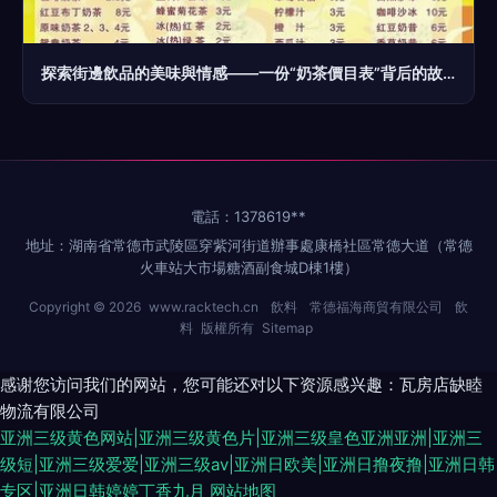
探索街邊飲品的美味與情感——一份“奶茶價目表”背后的故事
電話：1378619**
地址：湖南省常德市武陵區穿紫河街道辦事處康橋社區常德大道（常德
火車站大市場糖酒副食城D棟1樓）
Copyright © 2026
www.racktech.cn
飲料
常德福海商貿有限公司
飲
料
版權所有
Sitemap
感谢您访问我们的网站，您可能还对以下资源感兴趣：瓦房店缺睦
物流有限公司
亚洲三级黄色网站|亚洲三级黄色片|亚洲三级皇色亚洲亚洲|亚洲三
级短|亚洲三级爱爱|亚洲三级av|亚洲日欧美|亚洲日撸夜撸|亚洲日韩
专区|亚洲日韩婷婷丁香九月
网站地图