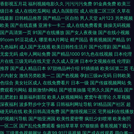
香影视五月花
福利视频电影久久
污污污污免费
91金典免费
欧美三
级日本
成人在线吃瓜网站
成人岛国影院
成人动漫二区三区
久草在
线最新
日韩精品推荐
国产精品一区自拍
男人天堂
a片123
另类视频
欧美
国产在线直播
亚洲卡一卡二
成人在线免费看黄
操操无码视频
国产高清第一页
91国产在线播放
国产女人夜夜做
国产在线小视频
91com
91豆花成人
哪里有A片网址
精产国品
香蕉视频国产精品
91
九色福利
成人国产无线视
欧美日韩性生活片
国产伦理剧
国产精品
无套无码
成年人网站免费
国产精品1000
91九色在线视频
日本伦理
片在线
三级无码在线天堂
久久成人亚洲
日本中文视频在线
伦理剧
推荐
国产成人精品日本
97甜桃品种介绍
91插插插
欧美SE第二页
毛
片内射女
激情另类欧美一二
国产色视频
孕妇三级av无码
日韩欧美
色综合
美女社区成人
在线免费看片
日本一级
国产传媒视频网站
免
费观看污网站
最新激情h网站
国产喷浆抽搐
宅男久久国产精品
国产
乱肥老妇
最新福利影院
欧美人妖视频网站
窝窝午夜理论
久草视频
深夜福利
波多野步中文字幕
日韩福利网址导航
91精品国产社区
超
碰无码在线
欧美日韩高清免费
国产激情视频三区
宅男福利在线播放
91视频污导航
国产啪亚洲国
欧美性爱密臀
疯狂少妇喷潮
欧美肏屄
一区二区
国产乱伦免费观看
偷拍草草草
97狠狠插
香蕉视频下载污
版
三级黄色视频网址
午夜99
91日逼视频
国产成在线观看
萌白酱一