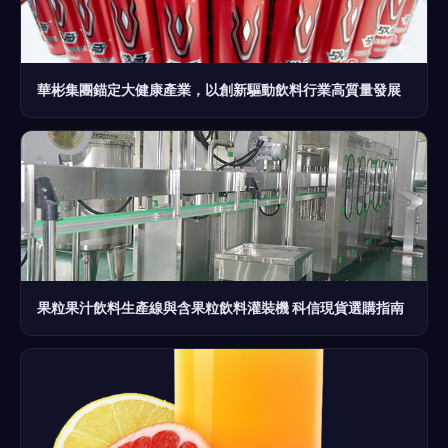
華彬集團錨定大健康產業，以創新驅動飲料行業高質量發展
果粒果汁飲料生產線與含果粒飲料灌裝機 科信現貨選購指南