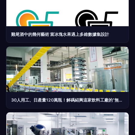
雞尾酒中的幾何藝術 當冰塊水果遇上多維數據集設計
30人用工、日產量120萬瓶！解碼紹興這家飲料工廠的“無人情”效率