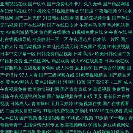
亚洲视品在线
国产玖玖
国产免费毛不卡片
久久无码
国产精品网络
孕妇无码在线
91手机论坛
91视频新地址
91日逼
午夜啪视频
91啪水
蜜桃网
国产二区无码
91日韩在线观看
西瓜影院视频全集
国产孕妇
无码视频
国产在线福利
国产在线日皮片
午夜神马伦理
毛片网站美
女
AV福利激情毛片
黄色网在线播放
91视频免费在线
91午夜在线
福
利在线视频导航
欧美喷潮一区二区
午夜理论片
日本第二片区
国产
免费大片
精品呦视频
日本乱伦高清无码
深夜国产视频
91刺激视频
日本中文字幕一区
日韩免费精品视频
日本高清v
欧美日韩伦理午夜
91碰超免费
亚洲色图网站
精品欧美
成人AV在线观看
日本a级在线
干露脸熟女
在线观看黄色网
成人抖音
爰上碰91
国产美女91视频
国
产情侣片
97人人看
国产三级视频在线
91免费视频精品
国产精品另
类
黄色AV网站人
黄色91福利社
污网址18禁
国产高清不卡二区
成人
午夜视频免费
欧美激情福利网
国产青青青草
91草逼视频
免费看片
日韩
午夜视频福利免费
国产嫩草视频在线
69叉叉叉
最新日本在线
视频
日韩成人a
青青操91
五月天婷婷
91短视频在线
国产在线观看
的
白丝美女自慰网站
91福利免费视频
加勒比91AV
91在线观看
黄网
站av在线
国产视频
狠狠擼狠狠擼
91桃色小视频
91激情
91干啪啪
青
青操青青干
主播诱惑无码专区
欧美视频电影
91播放
麻豆桃色网站
亚洲欧美国产另类
欧美伦理另类
国产刺激对白
在线观看91精品
欧