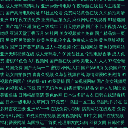
自拍网国产在线观看日韩欧美 福利永久第一片 欧美洲三极 豆花熟女在线视
区
成人无码高清毛片
亚洲av激情电影
午夜导航在线
国内主播第一
页
国产高清电影网址
91社区论坛
免费网站黄色在线
久久偷拍高清
频 国精品无码一区二区三 导航大全福利 亚洲Av研究社 97资源福利在线 国产
亚洲
91午夜在线免费
亚洲精品第五页
麻豆网站在线观看
91精选国
产
国产精品亚洲
黄色三级成年
五月天婷婷爱
国产不卡小视频
AV色
哟哟
亚洲天堂丁香五月
91社网
美女视频黄全免费
国产精品第一页
三及片免费网站 AV午夜福利 韩国三级最新 成人午夜福利剧场一区 韩国大香
国
另类区另类欧美
欧美色图乱伦小说
免费成人软件
黄色网址视频
播放
国产日产美产精品
成人午夜视频
伦理视频网站
黄色18禁网站
蕉AV 91NAV手机在线 日韩在线播放视频 91自拍原创论坛蝌蚪 国产操逼 91
亚洲无码视频在线
成人无码看片
91原创社区
伦理电影香港
成人免
费
蜜桃91色色
A片视频网
国产自在线
操欧美老女人
人人97综合精
足交欧美毛片 99精品在线观看 久草在线综合视频 亚洲综合日韩在线 国产精
品
岛国免费
国产无码一二
蜜桃tv网站入口
国产第66页
另类国产在
线
熟女自拍偷拍
青青久视频
久草新视频在线
激情深爱欧美激情
91
品乱二区 精品粉嫩久久懂色 青青久操 福利社免得 国精品产品一区久久 69成
视频官网国产
狠狠操-91
91我要操
国产ts视频网站
国产美女视频网
站
91视频成人下载
国产无码色色
91香蕉亚洲精品
91伊人加勒比
欧
人免费视频 国产mn视频 狠狠干免费影视 美女性福利社 老湿机午夜十分钟视
美狠狠插
日韩精品高清
黄色av网
日本波多野吉衣
日韩在线观看精
品
日本一级电影
久草网页
97免费艹
岛国一区二区
岛国动作片在
波
频 久久草午夜福利 91裸美女视屏 www91海角 欧美成人社区论坛 91网站在
多野吉衣三级
亚洲AV一卡
在线免费小视频
搞黄网站在线观看
免费
色情A片网扯
91资源在线视频
蜜桃视频网站
91中文
国产在线视频
线免费看 精品福利视频福利 日本a黄在线观看 国产精品十二区在线
福利爱爱网址
岛国搬运工首页
伦理朋友的妈妈
丝袜女同
日韩性爱