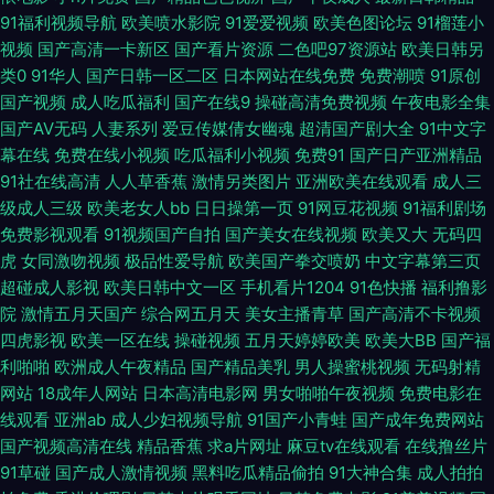
色片 在线看色资源 导航手机大全 成人无码福利黄色影院 黄色九九毛片 一区
91福利视频导航
欧美喷水影院
91爱爱视频
欧美色图论坛
91榴莲小
视频
国产高清一卡新区
国产看片资源
二色吧97资源站
欧美日韩另
福利视频导航 五月丁香福利影院 福利片五区 黄色性视频网站网址 亚洲色色
类0
91华人
国产日韩一区二区
日本网站在线免费
免费潮喷
91原创
国产视频
成人吃瓜福利
国产在线9
操碰高清免费视频
午夜电影全集
电影网站 日韩伦理在线观看视频 日本视频网页 亚洲 国产 中文幕 日韩色片在
国产AV无码
人妻系列
爱豆传媒倩女幽魂
超清国产剧大全
91中文字
幕在线
免费在线小视频
吃瓜福利小视频
免费91
国产日产亚洲精品
线看 91com视频 九区影院 欧美大片黄色黄冈三级 欧洲孰妇六区 黄97www
91社在线高清
人人草香蕉
激情另类图片
亚洲欧美在线观看
成人三
级成人三级
欧美老女人bb
日日操第一页
91网豆花视频
91福利剧场
色色福利少妇 91超碰碰 91官网视频 日韩别类一区在线播放 91美女足交 久久
免费影视观看
91视频国产自拍
国产美女在线视频
欧美又大
无码四
虎
女同激吻视频
极品性爱导航
欧美国产拳交喷奶
中文字幕第三页
超碰成人影视
欧美日韩中文一区
手机看片1204
91色快播
福利撸影
狠日亚洲蜜桃艹 日本亚洲国产va 欧美人妖欧美人妖 色综合欧美 日韩激情网
院
激情五月天国产
综合网五月天
美女主播青草
国产高清不卡视频
四虎影视
欧美一区在线
操碰视频
五月天婷婷欧美
欧美大BB
国产福
91N视频在线观看 天美mv免费mv 在线AⅤ 青草狼人社区 色色的小视频 欧美
利啪啪
欧洲成人午夜精品
国产精品美乳
男人操蜜桃视频
无码射精
网站
18成年人网站
日本高清电影网
男女啪啪午夜视频
免费电影在
超碰在线 肏屄第一视频亚洲 性爱社区 www9玖玖 91看片老湿免费电影 白丝
线观看
亚洲ab
成人少妇视频导航
91国产小青蛙
国产成年免费网站
国产视频高清在线
精品香蕉
求a片网址
麻豆tv在线观看
在线撸丝片
一区 变态另类电影av 国产高清成人在线 黄色香蕉福利视频网站 天天操B视
91草碰
国产成人激情视频
黑料吃瓜精品偷拍
91大神合集
成人拍拍