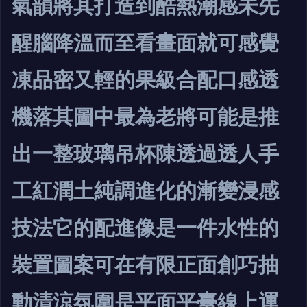
氣韻將其打造到酷熱潮感未先
醒腦降溫而至看畫面就可感覺
凍品密又輕的果級合配口感透
機落其圖中最為老將可能是推
出一整玻璃吊杯陳透過透人手
工紅潤土純調進化的漸變浸感
技法它的配進像是一件水性的
裝置圖案可在有限正面創巧抽
動清涼氛圍是平面平臺線上運