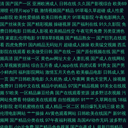
肛在线观看网站 阿v2026在线观看 69自拍 久草网站www. 日韩欧美经典一
清
国产国产一区
亚洲欧洲成人
日韩在线
久久国产影视综合
欧美69
潮喷
伦理片app下载
激情视频国产精品
91草莓久草超碰
成人性爱
区 日本在线A√ 爱豆蜜豆传媒 成人视频院 黄色视频三级片 黄色性交免费影院
aa影院
欧美性爱插插
欧美日韩色黄片
91草莓影院
午夜电影网久久
国产丝袜美女
国产精彩视频
操碰视屏
国产福利在线
91久久影院
免
费日韩电影
日韩成人影视
欧美精品性交
午夜宅男免费
另类亚洲色
久久a精 超碰男人 俺去啦官网 国产思思 玖玖色资源 国产精品成人在 国产精
情
家庭乱伦理电影
91草B草B视频
国产精品熟女一
国产巨乳在线观
看
四虎免费91
国内精品无码短片
超碰成人操操
欧美猛交视频
西瓜
品久久1000 av导航总站 成人九九 国产的91 久草国产在线视频 91看网页免
影院在线观看
欧美做受日韩
国产在线一
国产原创视频在线
国产视
频高清
国产丝袜一区
黄色av网址大全
人妻乱视
国产成人在线网站
费版 第一福利网站 福利爱爱网站在线 91九色官网 一区日韩哟 aa操逼网 国
久草视频资源站
综合五月香
成人app在线
四虎试看
91男女
国产男
小鲜肉同
福利影院网站
激情五月天色色
欧美极品电影
日韩成人第
产黄色在线观看 精品欧美性爱一区国产 99爱草草草 不卡久久热 欧美色欲精
一页
国产日韩欧美电影
久久机热
成人午夜网
黄色天堂男人
操视频
免费91
日韩中文在线
精品中的精品
97国产精品视频
91美女在线视
品一区二区 午夜福利98 精品国产日韩欧美久久 九九视频精品热播 青娱乐日
频
51欧美
一区精品麻豆经典
国产在线观看资源
波多野洁衣视频
污
网站免费看
特级欧美在线观看
自拍视频91
91艹艹
久草网在线
18福
夜操 精品伦理 久久夜色精品 狼友自拍疯狂 欧美一区二区做爱视频 亚洲日韩
利影院
老司机蜜桃在线
成人精品一区二区
韩日爆乳无码三级
欧美
伦理电影网站
艹艹操操
AV黄色观看网站
日韩欧美在线国产
新91视
国产欧美另类 91成人在线 另类图片 老司机电影网av 依欧美视频八区 四虎黄
频网
国产精品分类在线
97午夜福利视频
岛国AV动作无码
波多野吉
依电影
小h片免费
国产精品色色视屏
国产午夜成人
最新日韩精品